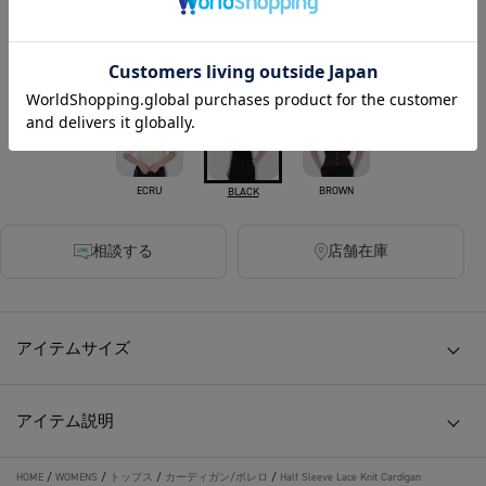
270ポイント付与
カラー
ECRU
BROWN
BLACK
相談する
店舗在庫
アイテムサイズ
アイテム説明
HOME
/
WOMENS
/
トップス
/
カーディガン/ボレロ
/
Half Sleeve Lace Knit Cardigan