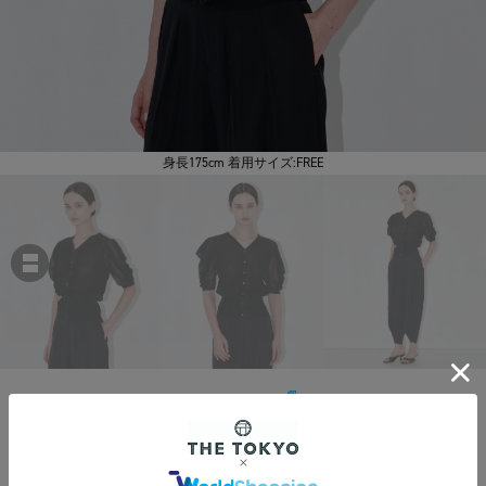
身長175cm 着用サイズ:FREE
THE TOKYO
Half Sleeve Lace Knit Cardigan
￥29,700
税込