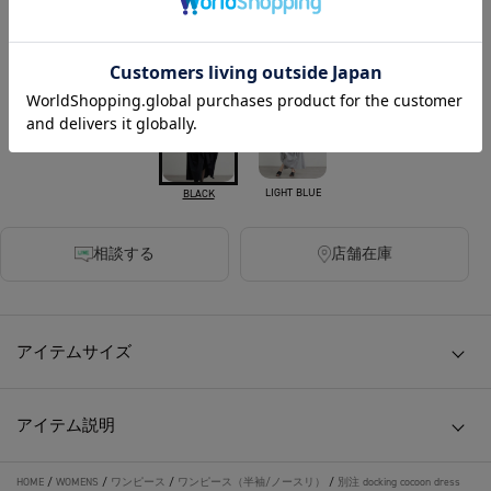
300ポイント付与
カラー
LIGHT BLUE
BLACK
相談する
店舗在庫
アイテムサイズ
アイテム説明
HOME
/
WOMENS
/
ワンピース
/
ワンピース（半袖/ノースリ）
/
別注 docking cocoon dress