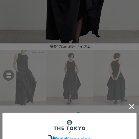
身長173cm 着用サイズ:L
Louren
別注 docking cocoon dress
￥33,000
税込