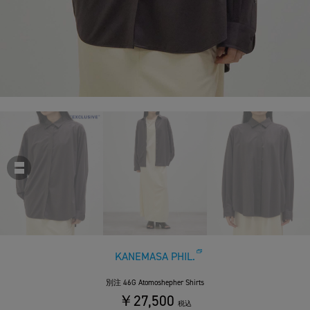
KANEMASA PHIL.
別注 46G Atomoshepher Shirts
￥27,500
税込