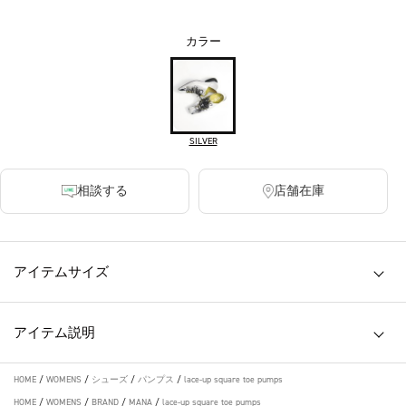
カラー
SILVER
相談する
店舗在庫
アイテムサイズ
アイテム説明
HOME
/
WOMENS
/
シューズ
/
パンプス
/
lace-up square toe pumps
HOME
/
WOMENS
/
BRAND
/
MANA
/
lace-up square toe pumps