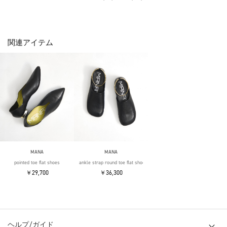
関連アイテム
MANA
MANA
pointed toe flat shoes
ankle strap round toe flat shoes
￥29,700
￥36,300
ヘルプ/ガイド