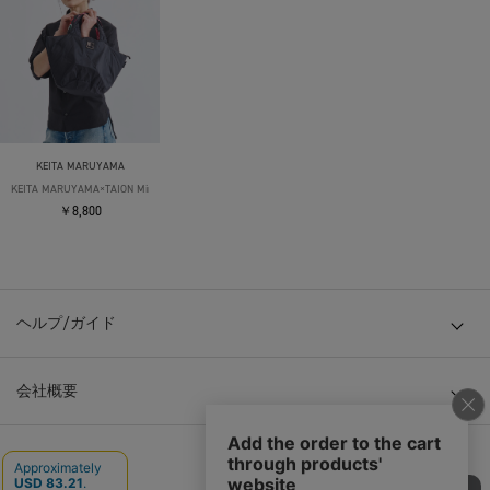
KEITA MARUYAMA
KEITA MARUYAMA×TAION Mini Tote Bag
￥8,800
ヘルプ/ガイド
会社概要