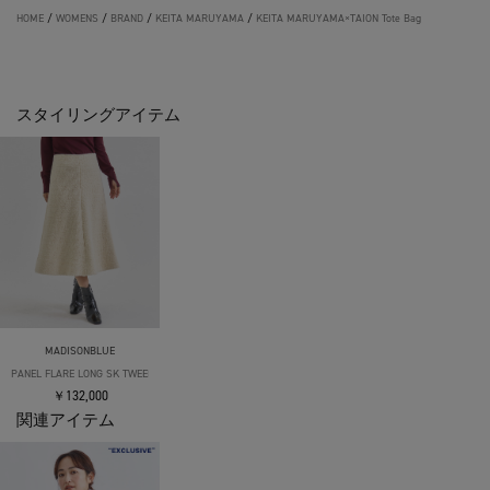
HOME
/
WOMENS
/
BRAND
/
KEITA MARUYAMA
/
KEITA MARUYAMA×TAION Tote Bag
スタイリングアイテム
MADISONBLUE
PANEL FLARE LONG SK TWEED
￥132,000
関連アイテム