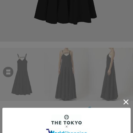
HARUNOBU MURATA
KATRINA
￥184,800
税込