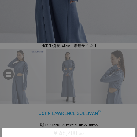
MODEL:身長165cm 着用サイズ:M
JOHN LAWRENCE SULLIVAN
別注 GATHERD SLEEVE HI-NECK DRESS
￥46,200
税込