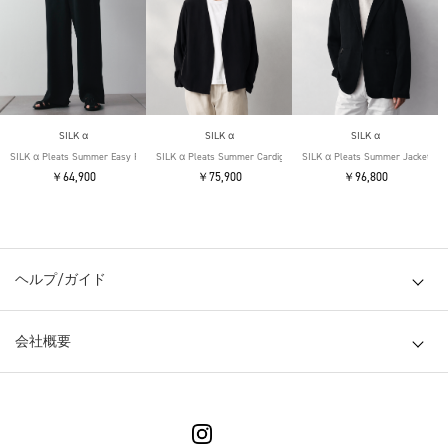
SILK α
SILK α
SILK α
SILK α Pleats Summer Easy Pants
SILK α Pleats Summer Cardigan
SILK α Pleats Summer Jacket
￥64,900
￥75,900
￥96,800
ヘルプ/ガイド
会社概要