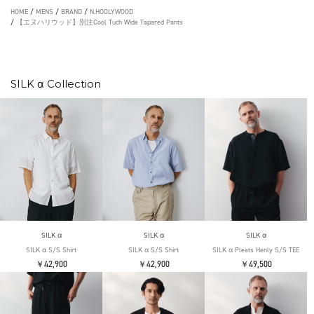
HOME
/
MENS
/
BRAND
/
N.HOOLYWOOD
/
【エヌハリウッド】別注Cool Tuch Wide Tapared Pants
SILK α Collection
SILK α
SILK α
SILK α
SILK α S/S Shirt
SILK α S/S Shirt
SILK α Pleats Henly S/S TEE
￥42,900
￥42,900
￥49,500