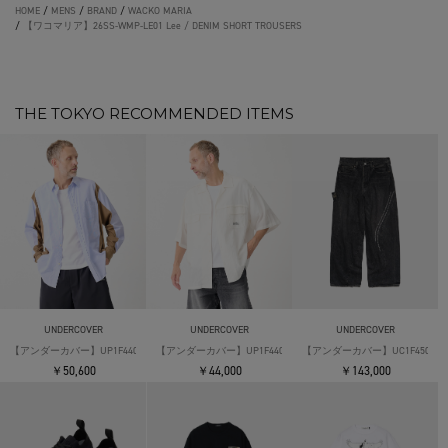
HOME
/
MENS
/
BRAND
/
WACKO MARIA
/
【ワコマリア】26SS-WMP-LE01 Lee / DENIM SHORT TROUSERS
THE TOKYO RECOMMENDED ITEMS
UNDERCOVER
UNDERCOVER
UNDERCOVER
【アンダーカバー】UP1F4402 L/S Mix Shirts
【アンダーカバー】UP1F4409 S/S Open Coller Shirts
【アンダーカバー】UC1F4506-1 Wid
￥50,600
￥44,000
￥143,000