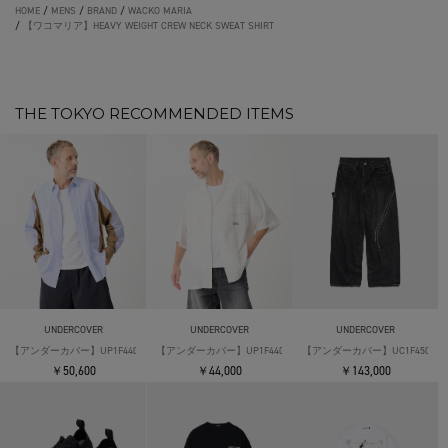
HOME
/
MENS
/
BRAND
/
WACKO MARIA
/
【ワコマリア】HEAVY WEIGHT CREW NECK SWEAT SHIRT
THE TOKYO RECOMMENDED ITEMS
UNDERCOVER
UNDERCOVER
UNDERCOVER
【アンダーカバー】UP1F4402 L/S Mix Shirts
【アンダーカバー】UP1F4409 S/S Open Coller Shirts
【アンダーカバー】UC1F4506-1 Wid
￥50,600
￥44,000
￥143,000