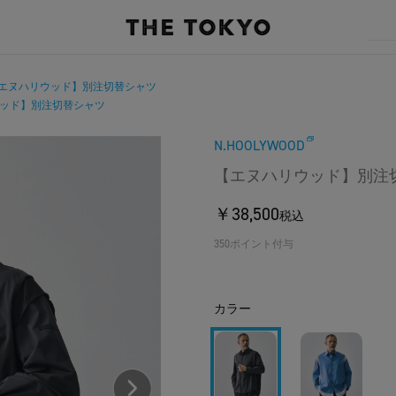
エヌハリウッド】別注切替シャツ
ッド】別注切替シャツ
N.HOOLYWOOD
【エヌハリウッド】別注
￥38,500
税込
350ポイント付与
カラー