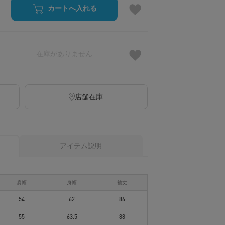
カートへ入れる
在庫がありません
店舗在庫
アイテム説明
肩幅
身幅
袖丈
54
62
86
55
63.5
88