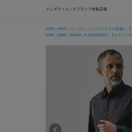
メンズ
ウィメンズ
ブランド
特集
店舗
HOME
MENS
トップス
シャツ/ブラウス(長袖)
【
/
/
/
/
HOME
MENS
BRAND
N.HOOLYWOOD
【エヌハリウ
/
/
/
/