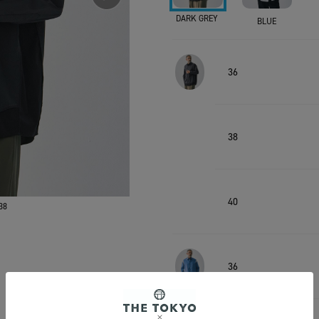
DARK GREY
BLUE
36
38
40
38
36