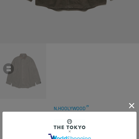
N.HOOLYWOOD
【エヌハリウッド】別注襟切替シャツ DUCK
￥63,800
税込
580ポイント付与