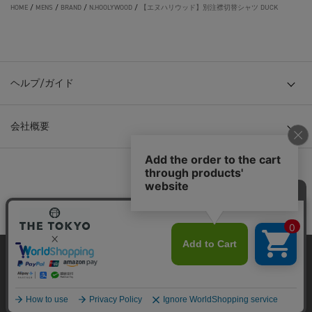
HOME
/
MENS
/
BRAND
/
N.HOOLYWOOD
/
【エヌハリウッド】別注襟切替シャツ DUCK
ヘルプ/ガイド
会社概要
© TOKYO BASE CO., LTD
当サイトはクッキー(cookie)を使用します。クッキーはサイト内
の一部の機能および、サイトの使用状況の分析からマーケティ
ング活動に利用することを目的としています。
プライバシーポリシーは
こちら