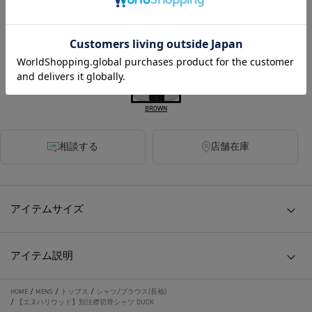
カラー
BROWN
相談する
店舗在庫
アイテムサイズ
アイテム説明
HOME
/
MENS
/
トップス
/
シャツ/ブラウス(長袖)
/
【エヌハリウッド】別注襟切替シャツ DUCK