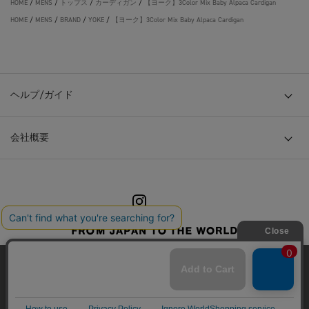
HOME
/
MENS
/
トップス
/
カーディガン
/
【ヨーク】3Color Mix Baby Alpaca Cardigan
HOME
/
MENS
/
BRAND
/
YOKE
/
【ヨーク】3Color Mix Baby Alpaca Cardigan
ヘルプ/ガイド
会社概要
© TOKYO BASE CO., LTD
当サイトはクッキー(cookie)を使用します。クッキーはサイト内
の一部の機能および、サイトの使用状況の分析からマーケティ
ング活動に利用することを目的としています。
プライバシーポリシーは
こちら