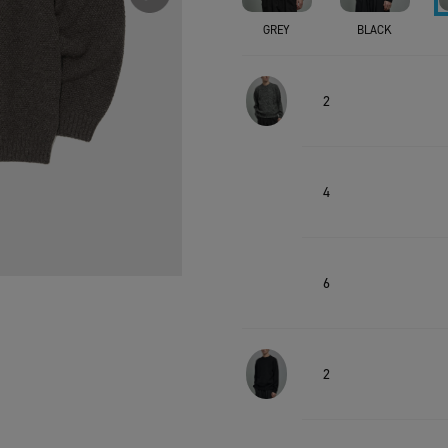
GREY
BLACK
2
4
6
2