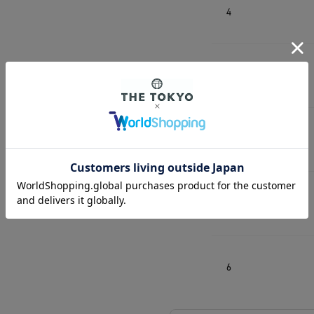
4
6
2
4
6