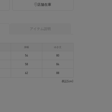
店舗在庫
アイテム説明
身幅
ゆき丈
54
80
58
84
62
88
表記(cm)