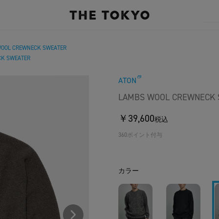
OOL CREWNECK SWEATER
CK SWEATER
ATON
LAMBS WOOL CREWNECK 
￥39,600
税込
360ポイント付与
カラー