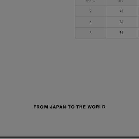
サイズ
着丈
2
73
4
76
6
79