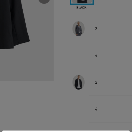
BLACK
2
4
2
4