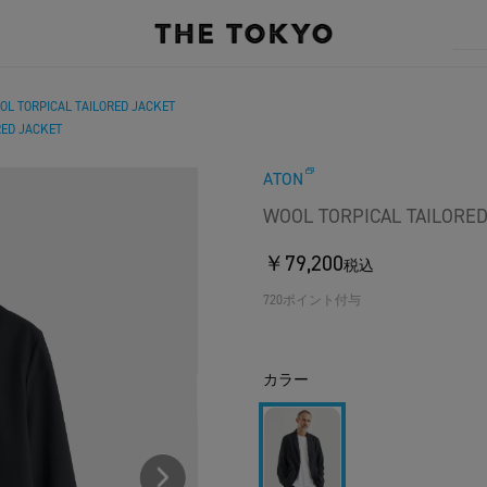
OL TORPICAL TAILORED JACKET
RED JACKET
ATON
WOOL TORPICAL TAILORED
￥79,200
税込
720ポイント付与
カラー