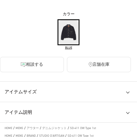
カラー
BLUE
相談する
店舗在庫
アイテムサイズ
アイテム説明
HOME
/
MENS
/
アウター
/
デニムジャケット
/
SD-411 OW Type 1st
HOME
/
MENS
/
BRAND
/
STUDIO D'ARTISAN
/
SD-411 OW Type 1st