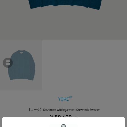
YOKE
【ヨーク】Cashmere Wholegarment Crewneck Sweater
￥59,400
税込
540ポイント付与