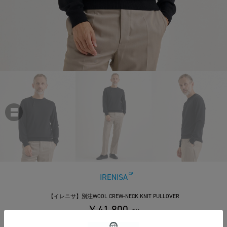
IRENISA
【イレニサ】別注WOOL CREW-NECK KNIT PULLOVER
￥41,800
税込
380ポイント付与