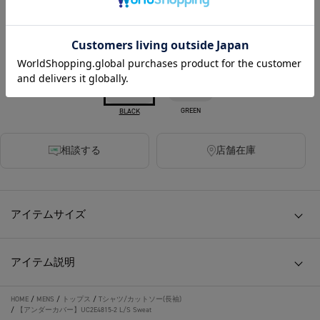
カラー
GREEN
BLACK
相談する
店舗在庫
アイテムサイズ
アイテム説明
HOME
/
MENS
/
トップス
/
Tシャツ/カットソー(長袖)
/
【アンダーカバー】UC2E4815-2 L/S Sweat