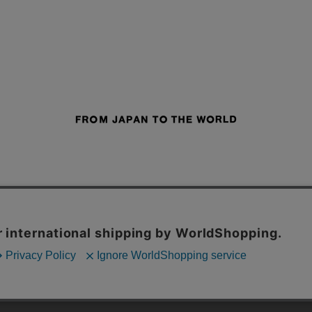
せ
よくあるご質問
ご利用規約
特定商取引法に基づく表記
プライバシーポリシー
ショッ
採用サイト
STUDIOUS
CONZ
UNITED TOKYO
PUBLIC TOKYO
CITY TOKYO
内の一部の機能および、サイトの使用状況の分析からマーケティング活動に
© TOKYO BASE CO.,LTD.