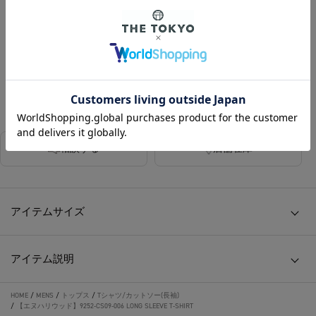
カラー
BLACK
DARK GREY
相談する
店舗在庫
アイテムサイズ
アイテム説明
HOME
/
MENS
/
トップス
/
Tシャツ/カットソー(長袖)
/
【エヌハリウッド】9252-CS09-006 LONG SLEEVE T-SHIRT