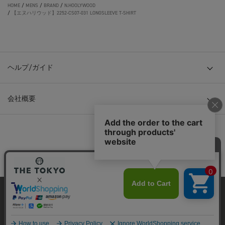
HOME
/
MENS
/
BRAND
/
N.HOOLYWOOD
/
【エヌハリウッド】2252-CS07-031 LONGSLEEVE T-SHIRT
ヘルプ/ガイド
会社概要
© TOKYO BASE CO., LTD
当サイトはクッキー(cookie)を使用します。クッキーはサイト内
の一部の機能および、サイトの使用状況の分析からマーケティ
ング活動に利用することを目的としています。
プライバシーポリシーは
こちら