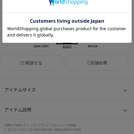
カラー
DARK GREY
MOCHA
BLACK
相談する
店舗在庫
アイテムサイズ
アイテム説明
HOME
/
MENS
/
トップス
/
Tシャツ/カットソー(長袖)
/
【エヌハリウッド】2252-CS07-031 LONGSLEEVE T-SHIRT