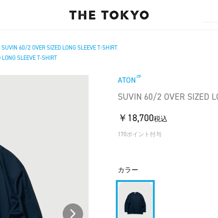
SUVIN 60/2 OVER SIZED LONG SLEEVE T-SHIRT
/
D LONG SLEEVE T-SHIRT
ATON
SUVIN 60/2 OVER SIZED L
￥18,700
税込
170ポイント付与
カラー