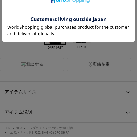
カラー
BLACK
DARK GREY
相談する
店舗在庫
アイテムサイズ
アイテム説明
HOME
/
MENS
/
トップス
/
シャツ/ブラウス(長袖)
/
【エヌハリウッド】9252-SH01-006 CPO SHIRT