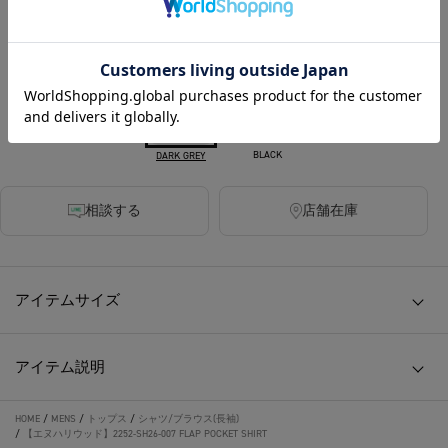
カラー
BLACK
DARK GREY
相談する
店舗在庫
アイテムサイズ
アイテム説明
HOME
/
MENS
/
トップス
/
シャツ/ブラウス(長袖)
/
【エヌハリウッド】2252-SH26-007 FLAP POCKET SHIRT