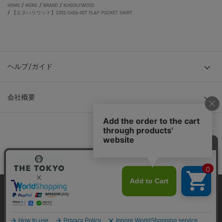
HOME
/
MENS
/
BRAND
/
N.HOOLYWOOD
/
【エヌハリウッド】2252-SH26-007 FLAP POCKET SHIRT
ヘルプ/ガイド
会社概要
© TOKYO BASE CO., LTD
当サイトはクッキー(cookie)を使用します。クッキーはサイト内
の一部の機能および、サイトの使用状況の分析からマーケティ
ング活動に利用することを目的としています。
プライバシーポリシーは
こちら