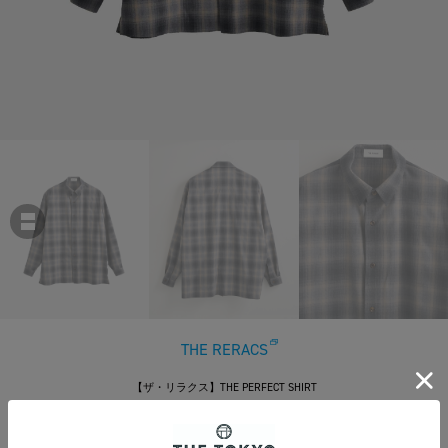
THE RERACS
【ザ・リラクス】THE PERFECT SHIRT
￥43,450
税込
395ポイント付与