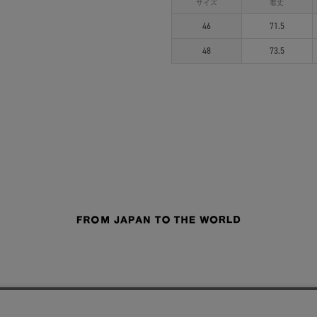
サイズ
着丈
46
71.5
48
73.5
せ
よくあるご質問
ご利用規約
特定商取引法に基づく表記
プライバシーポリシー
ショッ