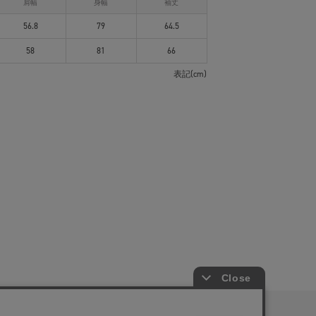
肩幅
身幅
袖丈
56.8
79
64.5
58
81
66
表記(cm)
ピングガイド