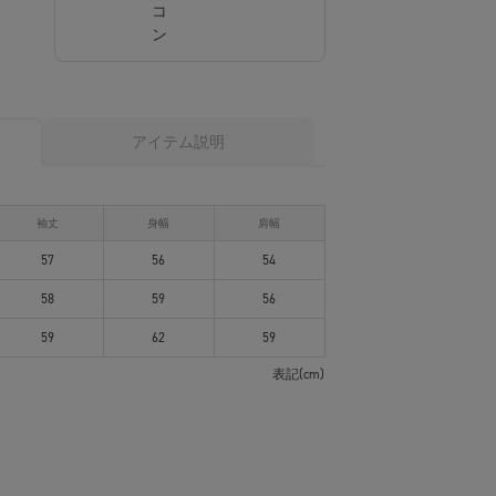
アイテム説明
袖丈
身幅
肩幅
57
56
54
58
59
56
59
62
59
表記(cm)