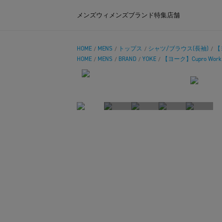
メンズ
ウィメンズ
ブランド
特集
店舗
HOME
MENS
トップス
シャツ/ブラウス(長袖)
【ヨ
/
/
/
/
HOME
MENS
BRAND
YOKE
【ヨーク】Cupro Work S
/
/
/
/