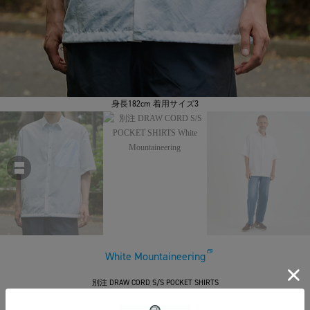
身長182cm 着用サイズ3
White Mountaineering
別注 DRAW CORD S/S POCKET SHIRTS
￥29,700
税込