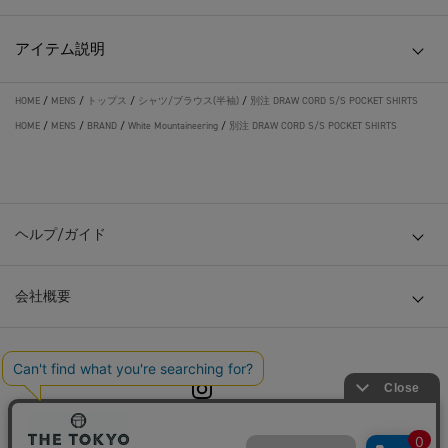
アイテム説明
HOME
/
MENS
/
トップス
/
シャツ/ブラウス(半袖)
/
別注 DRAW CORD S/S POCKET SHIRTS
HOME
/
MENS
/
BRAND
/
White Mountaineering
/
別注 DRAW CORD S/S POCKET SHIRTS
ヘルプ/ガイド
会社概要