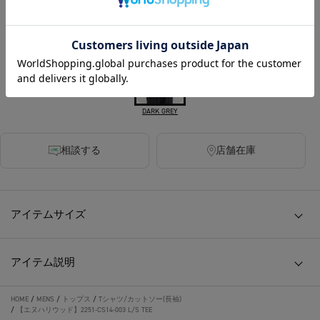
COLOR :
DARK GREY
相談する
店舗在庫
アイテムサイズ
アイテム説明
HOME
/
MENS
/
トップス
/
Tシャツ/カットソー(長袖)
/
【エヌハリウッド】2251-CS14-003 L/S TEE