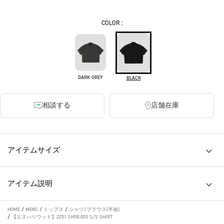
COLOR :
DARK GREY
BLACK
相談する
店舗在庫
アイテムサイズ
アイテム説明
HOME
/
MENS
/
トップス
/
シャツ/ブラウス(半袖)
/
【エヌハリウッド】2251-SH58-003 S/S SHIRT