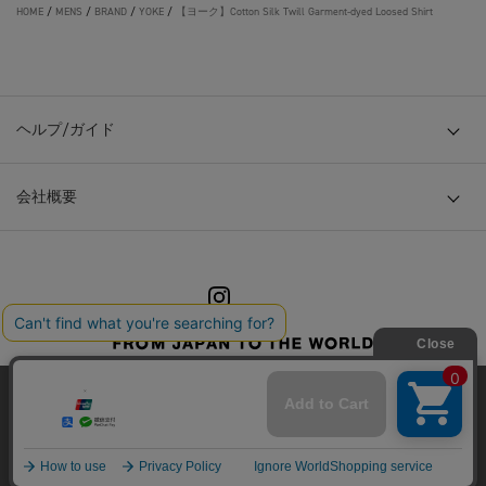
HOME
/
MENS
/
BRAND
/
YOKE
/
【ヨーク】Cotton Silk Twill Garment-dyed Loosed Shirt
ヘルプ/ガイド
会社概要
© TOKYO BASE CO., LTD
当サイトはクッキー(cookie)を使用します。クッキーはサイト内
の一部の機能および、サイトの使用状況の分析からマーケティ
ング活動に利用することを目的としています。
プライバシーポリシーは
こちら