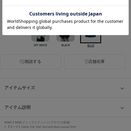
カラー
OFF WHITE
BLACK
BLUE
相談する
店舗在庫
アイテムサイズ
アイテム説明
HOME
/
MENS
/
トップス
/
シャツ/ブラウス(長袖)
/
【ヨーク】Cotton Silk Twill Garment-dyed Loosed Shirt