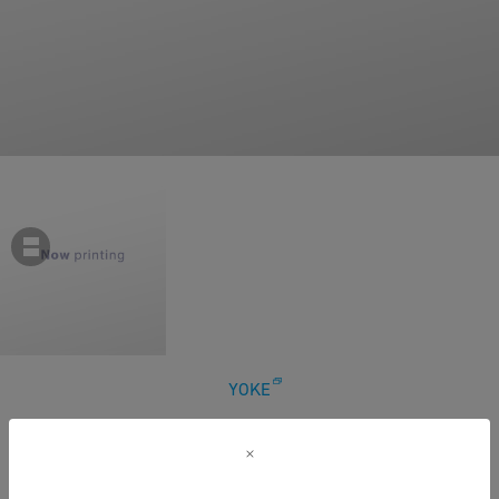
YOKE
【ヨーク】Cotton Silk Twill Garment-dyed Loosed Shirt
￥30,800
税込
280ポイント付与