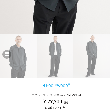
N.HOOLYWOOD
【エヌハリウッド】別注 Natsu No L/S Shirt
￥29,700
税込
270ポイント付与