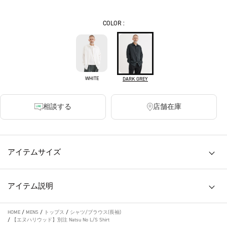
COLOR :
WHITE
DARK GREY
相談する
店舗在庫
アイテムサイズ
アイテム説明
HOME
/
MENS
/
トップス
/
シャツ/ブラウス(長袖)
/
【エヌハリウッド】別注 Natsu No L/S Shirt