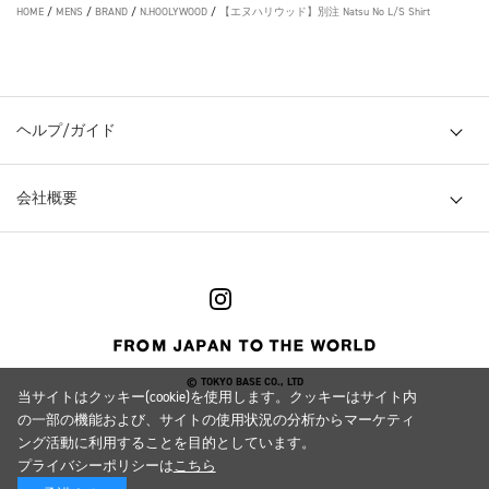
HOME
/
MENS
/
BRAND
/
N.HOOLYWOOD
/
【エヌハリウッド】別注 Natsu No L/S Shirt
ヘルプ/ガイド
会社概要
© TOKYO BASE CO., LTD
当サイトはクッキー(cookie)を使用します。クッキーはサイト内
の一部の機能および、サイトの使用状況の分析からマーケティ
ング活動に利用することを目的としています。
プライバシーポリシーは
こちら