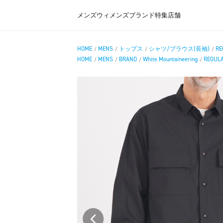
メンズ
ウィメンズ
ブランド
特集
店舗
HOME
MENS
トップス
シャツ/ブラウス(長袖)
RE
/
/
/
/
HOME
MENS
BRAND
White Mountaineering
REGULA
/
/
/
/