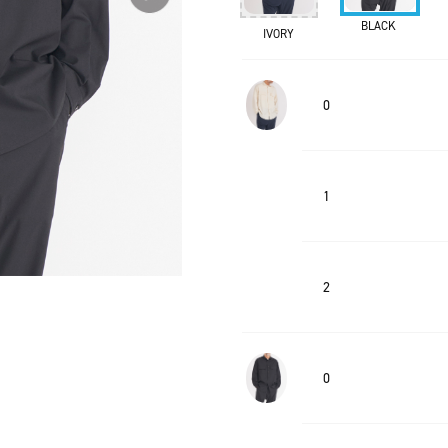
BLACK
IVORY
0
1
2
0