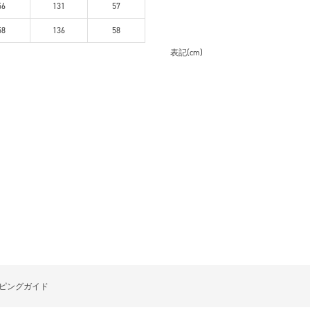
56
131
57
58
136
58
表記(cm)
ピングガイド