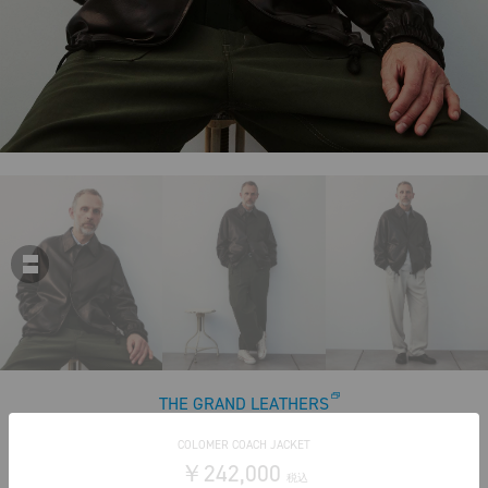
THE GRAND LEATHERS
COLOMER COACH JACKET
￥242,000
税込