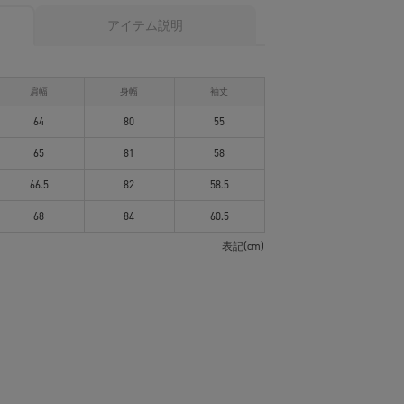
アイテム説明
肩幅
身幅
袖丈
64
80
55
65
81
58
66.5
82
58.5
68
84
60.5
表記(cm)