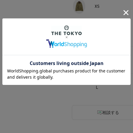
XS
S
M
L
相談する