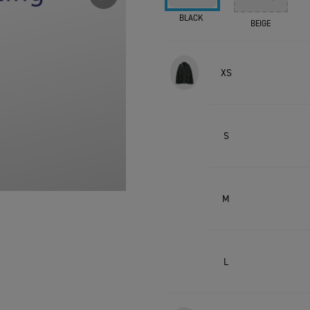
BLACK
BEIGE
XS
S
M
L