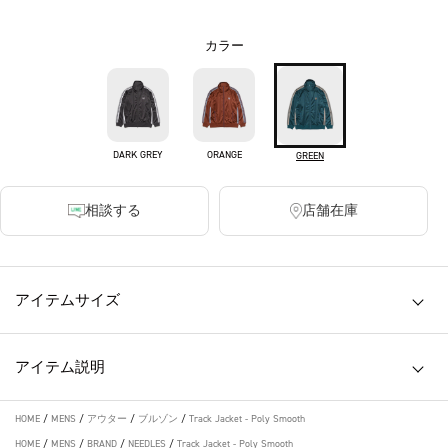
カラー
DARK GREY
ORANGE
GREEN
相談する
店舗在庫
アイテムサイズ
アイテム説明
HOME
/
MENS
/
アウター
/
ブルゾン
/
Track Jacket - Poly Smooth
HOME
/
MENS
/
BRAND
/
NEEDLES
/
Track Jacket - Poly Smooth