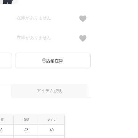
在庫がありません
在庫がありません
店舗在庫
アイテム説明
肩幅
身幅
そで丈
58
62
60