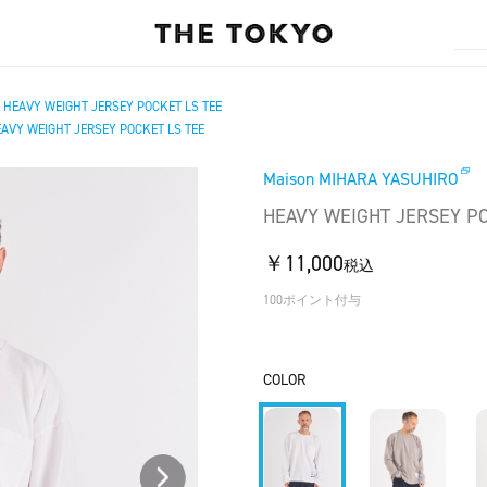
HEAVY WEIGHT JERSEY POCKET LS TEE
/
AVY WEIGHT JERSEY POCKET LS TEE
Maison MIHARA YASUHIRO
HEAVY WEIGHT JERSEY PO
￥11,000
税込
100ポイント付与
COLOR