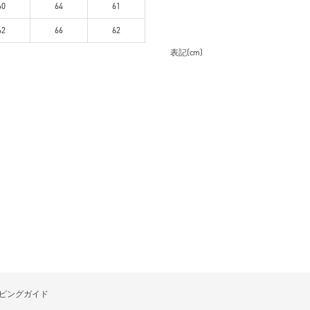
60
64
61
62
66
62
表記(cm)
ピングガイド