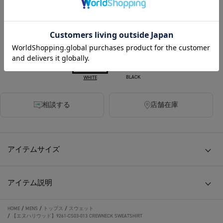
カラー
BLACK
WHITE
相談する
店舗在庫
アイテムサイズ
アイテム説明
HOME
/
MENS
/
トップス
/
スウェット
/
【エヌハリウッド】9261-CS03-013 CREWNECK SWEATSHIRT