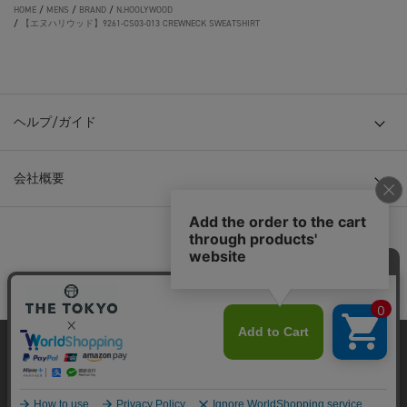
HOME
/
MENS
/
BRAND
/
N.HOOLYWOOD
/
【エヌハリウッド】9261-CS03-013 CREWNECK SWEATSHIRT
ヘルプ/ガイド
会社概要
© TOKYO BASE CO., LTD
当サイトはクッキー(cookie)を使用します。クッキーはサイト内
の一部の機能および、サイトの使用状況の分析からマーケティ
ング活動に利用することを目的としています。
プライバシーポリシーは
こちら