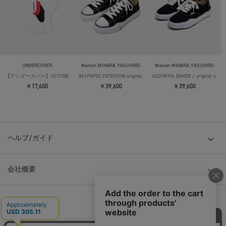
UNDERCOVER
Maison MIHARA YASUHIRO
Maison MIHARA YASUHIRO
【アンダーカバー】UC1F3808 TEE EVERYBODY meeds U_FlockPrint
A01FW702 PETERSON original sole canvas Low-Top sneaker
A02FW704 BAKER / original sole 
￥17,600
￥39,600
￥39,600
ヘルプ/ガイド
会社概要