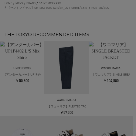
HOME
/
MENS
/
BRAND
/
SAINT MXXXXXX
/
【セントマイケル】SM-MK8-0000-C31/BH_LS T-SHIRT/SAINTY HUNTER/BLK
THE TOKYO RECOMMENDED ITEMS
UNDERCOVER
WACKO MARIA
【アンダーカバー】UP1F4402 L/S Mix Shirts
【ワコマリア】SINGLE BREASTED
￥50,600
￥104,500
WACKO MARIA
【ワコマリア】PLEATED TROUSERS(TYPE-2)
￥57,200