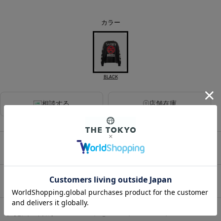
カラー
BLACK
相談する
店舗在庫
アイテムサイズ
アイテム説明
HOME
/
MENS
/
トップス
/
Tシャツ/カットソー(長袖)
/
【セントマイケル】SM-MK8-0000-C31/BH_LS T-SHIRT/SAINTY HUNTER/BLK