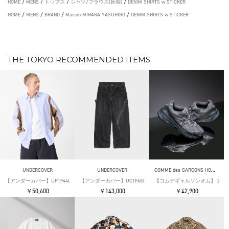
HOME
/
MENS
/
トップス
/
シャツ/ブラウス(長袖)
/
DENIM SHIRTS w STICKER
HOME
/
MENS
/
BRAND
/
Maison MIHARA YASUHIRO
/
DENIM SHIRTS w STICKER
THE TOKYO RECOMMENDED ITEMS
UNDERCOVER
UNDERCOVER
COMME des GARCONS HOMME
【アンダーカバー】UP1F4402 L/S Mix Shirts
【アンダーカバー】UC1F4506-1 Wide Denim Pants
【コムデギャルソンオム】 2026SS N
￥50,600
￥143,000
￥42,900