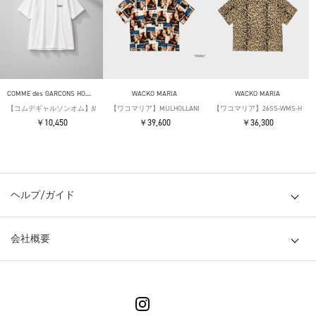
COMME des GARCONS HOMME
WACKO MARIA
WACKO MARIA
【コムデギャルソンオム】綿天竺 製品プリント S/S Tee
【ワコマリア】MULHOLLAND DRIVE / S/S HAWAIIAN SHIRT ( TYPE-
【ワコマリア】26SS-WMS-HI05 HAWA
￥10,450
￥39,600
￥36,300
ヘルプ/ガイド
会社概要