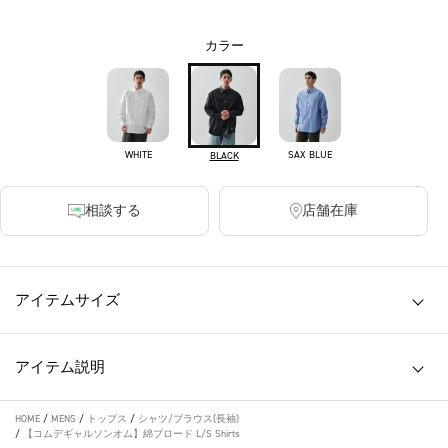
カラー
WHITE
SAX BLUE
BLACK
相談する
店舗在庫
アイテムサイズ
アイテム説明
HOME
/
MENS
/
トップス
/
シャツ/ブラウス(長袖)
/
【コムデギャルソンオム】綿ブロード L/S Shirts