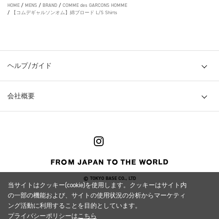
HOME
/
MENS
/
BRAND
/
COMME des GARCONS HOMME
/
【コムデギャルソンオム】綿ブロード L/S Shirts
ヘルプ/ガイド
会社概要
© TOKYO BASE CO., LTD
当サイトはクッキー(cookie)を使用します。クッキーはサイト内
の一部の機能および、サイトの使用状況の分析からマーケティ
ング活動に利用することを目的としています。
プライバシーポリシーは
こちら