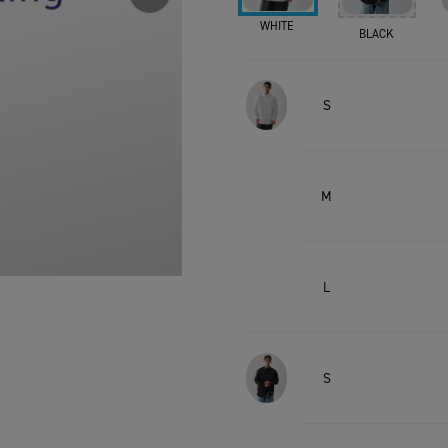
WHITE
BLACK
S
M
L
S