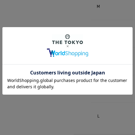
M
L
S
M
L