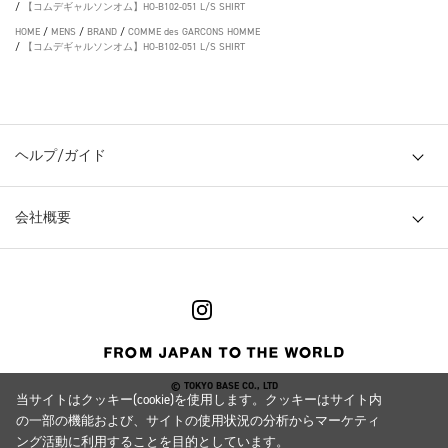
/
【コムデギャルソンオム】HO-B102-051 L/S SHIRT
HOME
/
MENS
/
BRAND
/
COMME des GARCONS HOMME
/
【コムデギャルソンオム】HO-B102-051 L/S SHIRT
ヘルプ/ガイド
会社概要
© TOKYO BASE CO., LTD
当サイトはクッキー(cookie)を使用します。クッキーはサイト内
の一部の機能および、サイトの使用状況の分析からマーケティ
ング活動に利用することを目的としています。