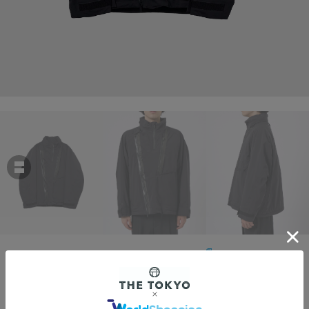
White Mountaineering
GORE-TEX JACKET
￥148,500
税込