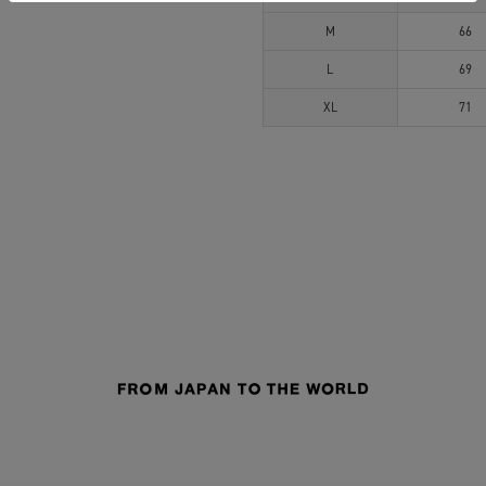
M
66
L
69
XL
71