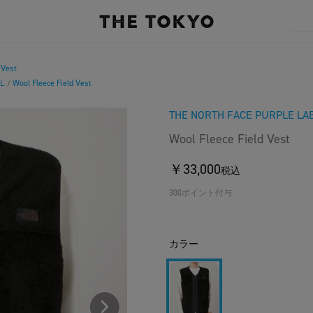
 Vest
L
Wool Fleece Field Vest
/
THE NORTH FACE PURPLE LA
Wool Fleece Field Vest
￥33,000
税込
300ポイント付与
カラー