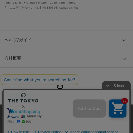
HOME
/
MENS
/
BRAND
/
COMME des GARCONS HOMME
/
【コムデギャルソンオム】HN-B101-051 standard shirts
ヘルプ/ガイド
会社概要
© TOKYO BASE CO., LTD
当サイトはクッキー(cookie)を使用します。クッキーはサイト内
の一部の機能および、サイトの使用状況の分析からマーケティ
ング活動に利用することを目的としています。
プライバシーポリシーは
こちら