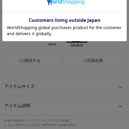
カラー
WHITE
SAX BLUE
相談する
店舗在庫
アイテムサイズ
アイテム説明
HOME
/
MENS
/
トップス
/
シャツ/ブラウス(長袖)
/
【コムデギャルソンオム】HN-B101-051 standard shirts