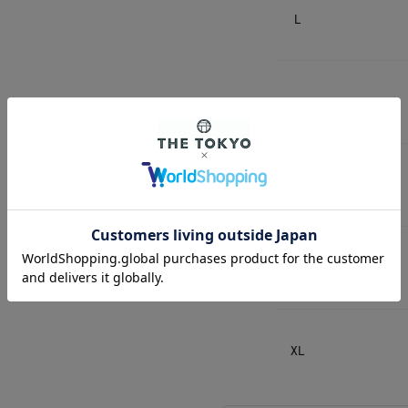
L
XL
M
L
XL