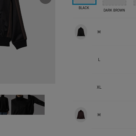
BLACK
DARK BROWN
M
L
XL
M