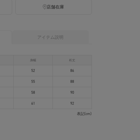
店舗在庫
アイテム説明
身幅
裄丈
52
86
55
88
58
90
61
92
表記(cm)