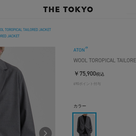
OL TOROPICAL TAILORED JACKET
ORED JACKET
ATON
WOOL TOROPICAL TAILOR
￥75,900
税込
690ポイント付与
カラー