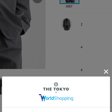
GREY
2
4
6
2