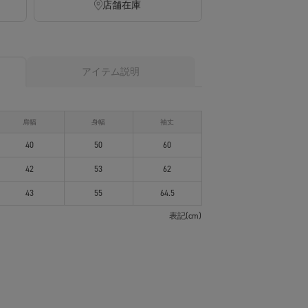
店舗在庫
アイテム説明
肩幅
身幅
袖丈
40
50
60
42
53
62
43
55
64.5
表記(cm)