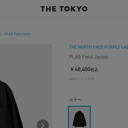
t
L
PLAS Field Jacket
/
THE NORTH FACE PURPLE LA
PLAS Field Jacket
￥48,400
税込
440ポイント付与
カラー