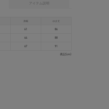
アイテム説明
身幅
ゆき丈
61
86
64
88
67
91
表記(cm)